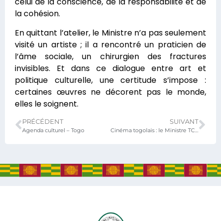
celui de la conscience, de la responsabilité et de
la cohésion.
En quittant l’atelier, le Ministre n’a pas seulement
visité un artiste ; il a rencontré un praticien de
l’âme sociale, un chirurgien des fractures
invisibles. Et dans ce dialogue entre art et
politique culturelle, une certitude s’impose :
certaines œuvres ne décorent pas le monde,
elles le soignent.
PRÉCÉDENT
SUIVANT
Agenda culturel – Togo
Cinéma togolais : le Ministre TCHIAKPE enclenche la dynamique d’opérationnalisation du FoNSICA (Fonds National de Soutien à l’Industrie Cinématographique et Audiovisuelle)