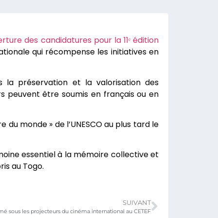
erture des candidatures pour la 11ᵉ édition
ationale qui récompense les initiatives en
 la préservation et la valorisation des
rs peuvent être soumis en français ou en
e du monde » de l’UNESCO au plus tard le
oine essentiel à la mémoire collective et
ris au Togo.
SUIVANT
mé sous les projecteurs du cinéma international au CETEF