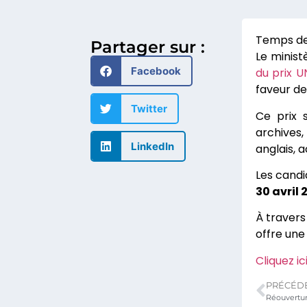
Partager sur :
Le minist
Facebook
du prix U
faveur de
Twitter
Ce prix 
archives,
LinkedIn
anglais,
Les candi
30 avril 
À travers
offre une
Cliquez i
PRÉCÉD