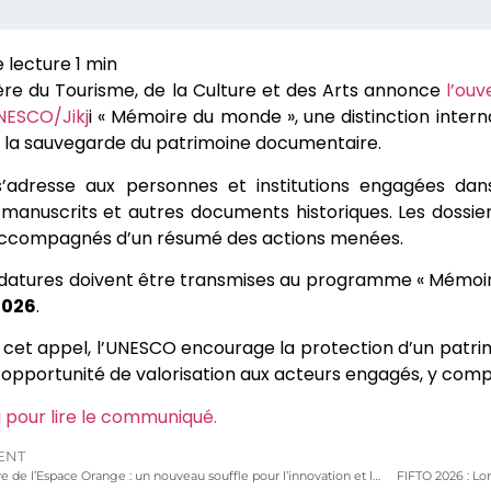
ère du Tourisme, de la Culture et des Arts annonce
l’ouv
NESCO/Jikj
i « Mémoire du monde », une distinction intern
 la sauvegarde du patrimoine documentaire.
s’adresse aux personnes et institutions engagées dans
 manuscrits et autres documents historiques. Les dossie
 accompagnés d’un résumé des actions menées.
datures doivent être transmises au programme « Mémoir
2026
.
 cet appel, l’UNESCO encourage la protection d’un patrim
 opportunité de valorisation aux acteurs engagés, y comp
ci pour lire le communiqué.
ENT
Réouverture de l’Espace Orange : un nouveau souffle pour l’innovation et l’expression des jeunes à Lomé
FIFTO 2026 : Lo