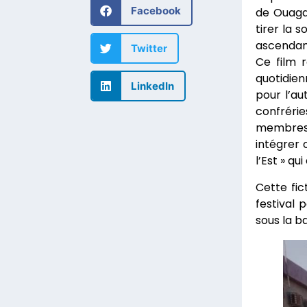
Facebook
de Ouaga
tirer la 
ascendanc
Twitter
Ce film r
quotidien
LinkedIn
pour l’au
confrérie
membres 
intégrer 
l’Est » qu
Cette fic
festival 
sous la b