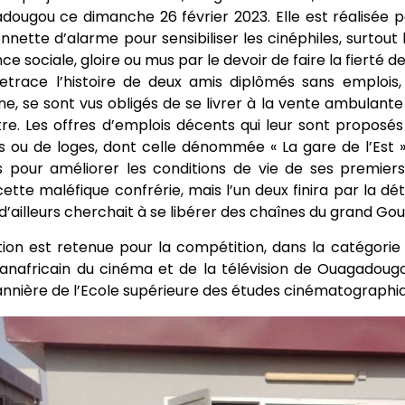
dougou ce dimanche 26 février 2023. Elle est réalisée
sonnette d’alarme pour sensibiliser les cinéphiles, surtout 
e sociale, gloire ou mus par le devoir de faire la fierté d
etrace l’histoire de deux amis diplômés sans emplois, 
ne, se sont vus obligés de se livrer à la vente ambulante d
tre. Les offres d’emplois décents qui leur sont proposés
s ou de loges, dont celle dénommée « La gare de l’Est »
pour améliorer les conditions de vie de ses premiers 
cette maléfique confrérie, mais l’un deux finira par la dé
i d’ailleurs cherchait à se libérer des chaînes du grand Gou
tion est retenue pour la compétition, dans la catégorie ‘’
panafricain du cinéma et de la télévision de Ouagadou
annière de l’Ecole supérieure des études cinématographiqu