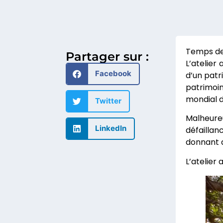
Partager sur :
L’atelier
Facebook
d’un patr
patrimoin
mondial 
Twitter
Malheureu
LinkedIn
défaillan
donnant d
L’atelier