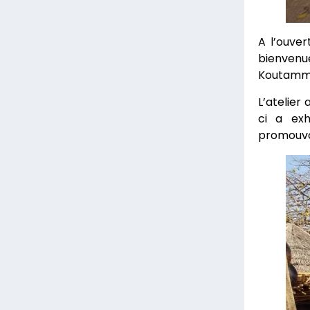
A l’ouve
bienvenue
Koutammak
L’atelier
ci a exh
promouvo