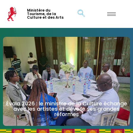
Ministère du
Tourisme, de la
Culture et des Arts
Évala 2026 : le ministre de la Culture échange
avec les artistes et dévoile ses grandes
réformes