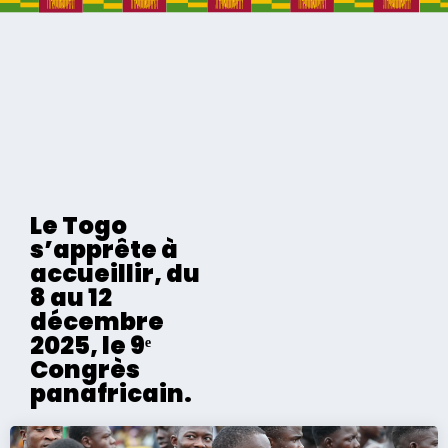
Le Togo
s’apprête à
accueillir, du
8 au 12
décembre
2025, le 9ᵉ
Congrès
panafricain.